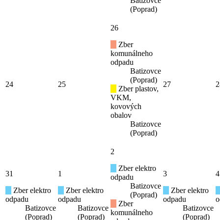
Batizovce
(Poprad)
26
Zber
komunálneho
odpadu
Batizovce
(Poprad)
24
25
27
2
Zber plastov,
VKM,
kovových
obalov
Batizovce
(Poprad)
2
Zber elektro
31
1
3
4
odpadu
Batizovce
Zber elektro
Zber elektro
Zber elektro
(Poprad)
odpadu
odpadu
odpadu
o
Zber
Batizovce
Batizovce
Batizovce
komunálneho
(Poprad)
(Poprad)
(Poprad)