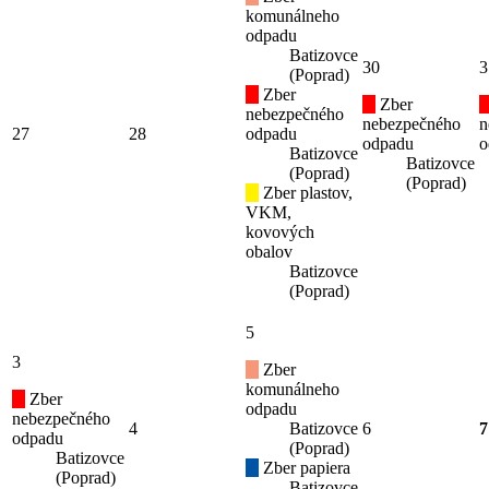
komunálneho
odpadu
Batizovce
30
3
(Poprad)
Zber
Zber
nebezpečného
nebezpečného
n
27
28
odpadu
odpadu
o
Batizovce
Batizovce
(Poprad)
(Poprad)
Zber plastov,
VKM,
kovových
obalov
Batizovce
(Poprad)
5
3
Zber
komunálneho
Zber
odpadu
nebezpečného
4
Batizovce
6
7
odpadu
(Poprad)
Batizovce
Zber papiera
(Poprad)
Batizovce