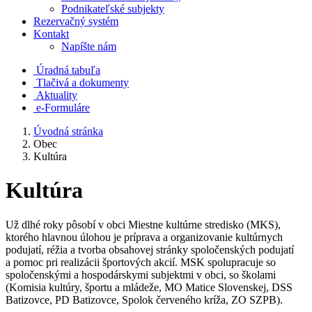
Podnikateľské subjekty
Rezervačný systém
Kontakt
Napíšte nám
Úradná tabuľa
Tlačivá a dokumenty
Aktuality
e-Formuláre
Úvodná stránka
Obec
Kultúra
Kultúra
Už dlhé roky pôsobí v obci Miestne kultúrne stredisko (MKS),
ktorého hlavnou úlohou je príprava a organizovanie kultúrnych
podujatí, réžia a tvorba obsahovej stránky spoločenských podujatí
a pomoc pri realizácii športových akcií. MSK spolupracuje so
spoločenskými a hospodárskymi subjektmi v obci, so školami
(Komisia kultúry, športu a mládeže, MO Matice Slovenskej, DSS
Batizovce, PD Batizovce, Spolok červeného kríža, ZO SZPB).