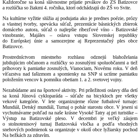
Každoročne sa koná slávnostne prijatie prvákov do ZŠ Batizovce
a rozlúčka so žiakmi 4. ročníka, ktorí odchádzajú do ZŠ vo Svite.
Na kultúrne vyžitie slúžia aj podujatia ako je prednes poézie, prózy
a vlastnej tvorby, spevácka súťaž, prezentácie básnických zbierok
domáceho autora, súťaž o najlepšie ríbezľové víno - Batizovské
vinobranie, Majáles – oslava vstupu Slovenskej republiky
do Európskej únie a samozrejme aj Reprezentačný ples obce
Batizovce.
Prostredníctvom miestneho rozhlasu odznejú blahoželania
jubilujúcim občanom a rozlúčky so zosnulými spoluobčanmi a tiež
príhovory k pamiatke zosnulých, Vianociam, Novému roku. V deň
víťazstva nad fašizmom a spomienky na SNP si uctíme pamiatku
položením vencov k pomníku obetiam 1. a 2. svetovej vojny.
Nezabúdame ani na športové aktivity. Pri príležitosti oslavy dňa detí
sa koná Júnová cykloparáda – súťaže na bicykloch pre všetky
vekové kategórie. V lete organizujeme rôzne futbalové turnaje:
Mundiál, Detský mundiál, Turnaj o pohár starostu obce. V jeseni si
vychutnávame pohľad na naše krásne Vysoké Tatry aj pri turistike –
Výstup na Batizovské pleso. V decembri je veľký záujem
o stolnotenisový turnaj Batizovská vločka a podľa vhodných
snehových podmienok sa organizuje v okolí obce lyžiarsky pochod
Na bežkách za zdravím.