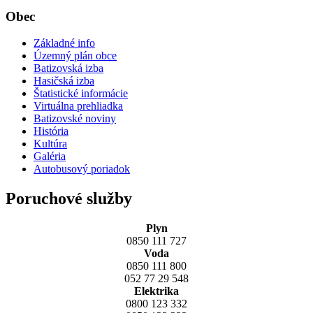
Obec
Základné info
Územný plán obce
Batizovská izba
Hasičská izba
Štatistické informácie
Virtuálna prehliadka
Batizovské noviny
História
Kultúra
Galéria
Autobusový poriadok
Poruchové služby
Plyn
0850 111 727
Voda
0850 111 800
052 77 29 548
Elektrika
0800 123 332