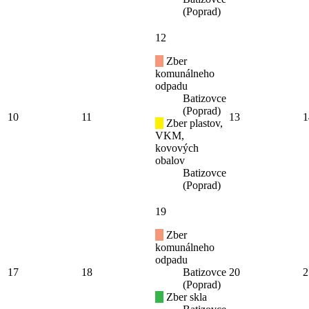
(Poprad)
12
Zber
komunálneho
odpadu
Batizovce
(Poprad)
10
11
13
1
Zber plastov,
VKM,
kovových
obalov
Batizovce
(Poprad)
19
Zber
komunálneho
odpadu
17
18
Batizovce
20
2
(Poprad)
Zber skla