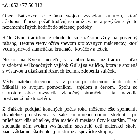
t.č.: 052 / 77 56 312
Obec Batizovce je známa svojou vyspelou kultúrou, ktorá
až doposiaľ nesie pečať tradícií, ich udržiavanie a povýšenie týchto
nezameniteľných hodnôt do súčasnej podoby.
Stále živou tradíciou je chodenie so straškom vždy na posledný
fašiang. Dedina vtedy ožíva spevom krojovaných mládencov, ktorí
vedú sprievod slameňáka, brucháča, kováčov a tetiek.
Neskôr, na Kvetnú nedeľu, sa v obci koná, už tradičná súťaž
v zdobení veľkonočných vajíčok Gúľaj sa vajíčko, ktorá je spojená
s výstavou a ukážkami rôznych techník zdobenia vajíčok.
Vždy piateho decembra sa v parku pri obecnom úrade objaví
Mikuláš so svojimi pomocníkmi, anjelom a čertom, Spolu so
starostom obce rozsvietia vianočný stromček a tak navodia
predvianočnú atmosféru.
Z ďalších podujatí konaných počas roka môžeme ešte spomenúť
divadelné predstavenia v sále kultúrneho domu, stretnutia pri
príležitosti dňa učiteľov, dňa matiek či mesiaca úcty k starším. Tieto
stretnutia nám svojím vystúpením spestrujú deti materskej školy,
žiaci základnej školy ale aj folklórne a spevácke skupiny.