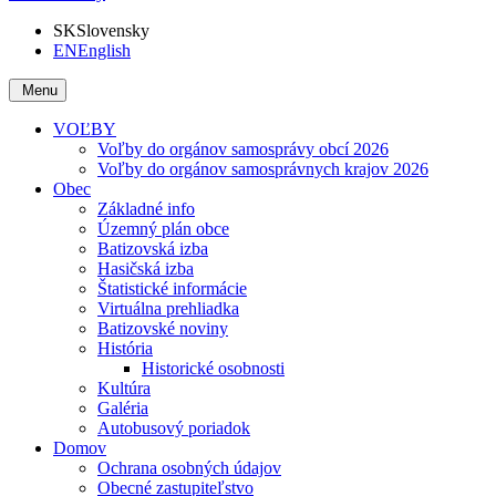
SK
Slovensky
EN
English
Menu
VOĽBY
Voľby do orgánov samosprávy obcí 2026
Voľby do orgánov samosprávnych krajov 2026
Obec
Základné info
Územný plán obce
Batizovská izba
Hasičská izba
Štatistické informácie
Virtuálna prehliadka
Batizovské noviny
História
Historické osobnosti
Kultúra
Galéria
Autobusový poriadok
Domov
Ochrana osobných údajov
Obecné zastupiteľstvo