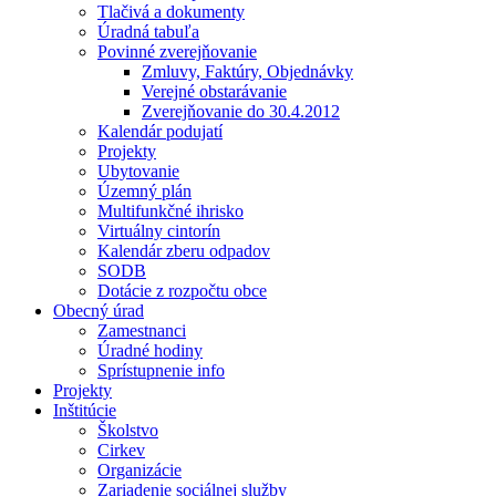
Tlačivá a dokumenty
Úradná tabuľa
Povinné zverejňovanie
Zmluvy, Faktúry, Objednávky
Verejné obstarávanie
Zverejňovanie do 30.4.2012
Kalendár podujatí
Projekty
Ubytovanie
Územný plán
Multifunkčné ihrisko
Virtuálny cintorín
Kalendár zberu odpadov
SODB
Dotácie z rozpočtu obce
Obecný úrad
Zamestnanci
Úradné hodiny
Sprístupnenie info
Projekty
Inštitúcie
Školstvo
Cirkev
Organizácie
Zariadenie sociálnej služby