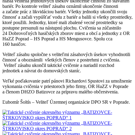
hlásia velitelia jednotlivých úsekov ukončenie činnosti zo stavaním
bariér. Po kontrole veliteľ zásahu oznámil ukončenie činnosti
a začatie prác z likvidáciou bariér. Všetky jednotky ukončili svoju
činnosť a začali vypúšťať vodu z bariér a balili si všetky prostriedky,
ktoré použili. Jednotky, ktoré mali zbalené vecné prostriedky sa
postupne presunuli na nástupnú plochu. Cvičenia sa zúčastnilo
24 Dobrovoľných hasičských zborov miest a obcí a jednotky z OR
HaZZ Poprad – HS Poprad a HS Mengusovce. Spolu cca
160 hasičov.
Veliteľ zásahu spoločne s veliteľmi zásahových úsekov vyhodnotili
činnosť a oboznámili všetkých členov z postrehmi z cvičenia.
Veliteľ zásahu ukončil taktické cvičenie a nariadil rozchod
jednotiek a návrat do domovských staníc.
Veľké poďakovanie patrí pánovi Richardovi Spustovi za umožnenie
vykonania cvičenia v priestoroch jeho firmy, OR HaZZ v Poprade
a členom DHZO Batizovce za prípravu malého občerstvenia.
Ľubomír Šoltís – Veliteľ Územnej organizácie DPO SR v Poprade.