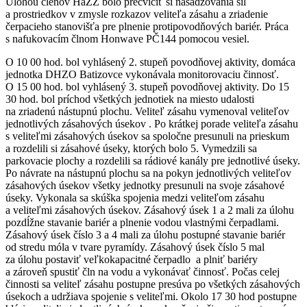
Úlohou členov HaZZ bolo precvičiť si nasadzovania síl
a prostriedkov v zmysle rozkazov veliteľa zásahu a zriadenie
čerpacieho stanovišťa pre plnenie protipovodňových bariér. Práca
s nafukovacím člnom Honwave PČ144 pomocou vesiel.
O 10 00 hod. bol vyhlásený 2. stupeň povodňovej aktivity, domáca
jednotka DHZO Batizovce vykonávala monitorovaciu činnosť.
O 15 00 hod. bol vyhlásený 3. stupeň povodňovej aktivity. Do 15
30 hod. bol príchod všetkých jednotiek na miesto udalosti
na zriadenú nástupnú plochu. Veliteľ zásahu vymenoval veliteľov
jednotlivých zásahových úsekov . Po krátkej porade veliteľa zásahu
s veliteľmi zásahových úsekov sa spoločne presunuli na prieskum
a rozdelili si zásahové úseky, ktorých bolo 5. Vymedzili sa
parkovacie plochy a rozdelili sa rádiové kanály pre jednotlivé úseky.
Po návrate na nástupnú plochu sa na pokyn jednotlivých veliteľov
zásahových úsekov všetky jednotky presunuli na svoje zásahové
úseky. Vykonala sa skúška spojenia medzi veliteľom zásahu
a veliteľmi zásahových úsekov. Zásahový úsek 1 a 2 mali za úlohu
pozdĺžne stavanie bariér a plnenie vodou vlastnými čerpadlami.
Zásahový úsek číslo 3 a 4 mali za úlohu postupné stavanie bariér
od stredu móla v tvare pyramídy. Zásahový úsek číslo 5 mal
za úlohu postaviť veľkokapacitné čerpadlo a plniť bariéry
a zároveň spustiť čln na vodu a vykonávať činnosť. Počas celej
činnosti sa veliteľ zásahu postupne presúva po všetkých zásahových
úsekoch a udržiava spojenie s veliteľmi. Okolo 17 30 hod postupne