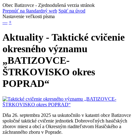
Obec Batizovce
- Zjednodušená verzia stránok
Prepnúť na štandardný web
Späť na úvod
Nastavenie veľkosti písma
—
+
Aktuality - Taktické cvičenie
okresného významu
„BATIZOVCE-
ŠTRKOVISKO okres
POPRAD“
Dňa 26. septembra 2025 sa uskutočnilo v katastri obce Batizovce
spoločné taktické cvičenie jednotiek Dobrovoľných hasičských
zborov miest a obcí a Okresným riaditeľstvom Hasičského a
záchranného zboru v Poprade.