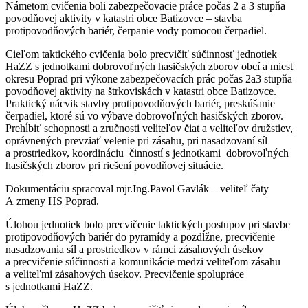
Námetom cvičenia boli zabezpečovacie práce počas 2 a 3 stupňa
povodňovej aktivity v katastri obce Batizovce – stavba
protipovodňových bariér, čerpanie vody pomocou čerpadiel.
Cieľom taktického cvičenia bolo precvičiť súčinnosť jednotiek
HaZZ s jednotkami dobrovoľných hasičských zborov obcí a miest
okresu Poprad pri výkone zabezpečovacích prác počas 2a3 stupňa
povodňovej aktivity na štrkoviskách v katastri obce Batizovce.
Praktický nácvik stavby protipovodňových bariér, preskúšanie
čerpadiel, ktoré sú vo výbave dobrovoľných hasičských zborov.
Prehĺbiť schopnosti a zručnosti veliteľov čiat a veliteľov družstiev,
oprávnených prevziať velenie pri zásahu, pri nasadzovaní síl
a prostriedkov, koordináciu činností s jednotkami dobrovoľných
hasičských zborov pri riešení povodňovej situácie.
Dokumentáciu spracoval mjr.Ing.Pavol Gavlák – veliteľ čaty
A zmeny HS Poprad.
Úlohou jednotiek bolo precvičenie taktických postupov pri stavbe
protipovodňových bariér do pyramídy a pozdĺžne, precvičenie
nasadzovania síl a prostriedkov v rámci zásahových úsekov
a precvičenie súčinnosti a komunikácie medzi veliteľom zásahu
a veliteľmi zásahových úsekov. Precvičenie spolupráce
s jednotkami HaZZ.