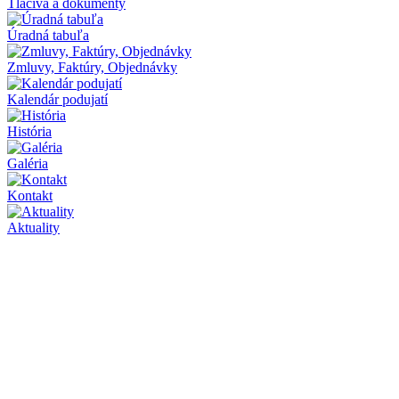
Tlačivá a dokumenty
Úradná tabuľa
Zmluvy, Faktúry, Objednávky
Kalendár podujatí
História
Galéria
Kontakt
Aktuality