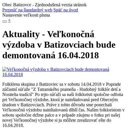
Obec Batizovce
- Zjednodušená verzia stránok
Prepnúť na štandardný web
Späť na úvod
Nastavenie veľkosti písma
—
+
Aktuality - Veľkonočná
výzdoba v Batizovciach bude
demontovaná 16.04.2018
Folklórna skupina z Batizoviec sa v sobotu 14.04.2018 v Poprade
zúčastní súťaže "Z Tatranského prameňa - Hudobný folklór detí a
Nositelia tradícií" Po tejto súťaži sa naši folkloristi spoločne odfotia
pri Veľkonočnej výzdobe, ktorá je nainštalovaná pred Obecným
úradom v Batizovciach. Práve z tohto dôvodu sme ponechali
Veľkonočnú výzdobu nainštalovanú dlhší čas. Našim folkloristom v
sobotu spoločne držme palce a v prípade záujmu o fotku pri našej
novej Veľkonočnej výzdobe si ju môžete zrealizovať ešte do
16.04.2018.