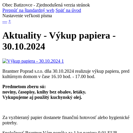
Obec Batizovce
- Zjednodušená verzia stránok
Prepnúť na štandardný web
Späť na úvod
Nastavenie veľkosti písma
—
+
Aktuality - Výkup papiera -
30.10.2024
Brantner Poprad s.r.o. dňa 30.10.2024 realizuje výkup papiera, pred
kultúrnym domom v čase 16.10 hod. - 17.00 hod.
Predmetom zberu sú:
noviny, časopisy, knihy bez obalov, letáky.
Vykupujeme aj použitý kuchynský olej.
Za vyzbieraný papier dostanete finančnú hotovosť alebo hygienické
potreby.
Spoločnosť Brantner Vám ponúka za 1 kg papiera 0,01 EUR ,