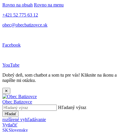
Rovno na obsah
Rovno na menu
+421 52 775 63 12
obec@obecbatizovce.sk
Facebook
YouTube
Dobrý deň, som chatbot a som tu pre vás! Kliknite na ikonu a
napíšte mi otázku.
✕
Obec
Batizovce
Hľadaný výraz
Hľadať
rozšírené vyhľadávanie
Vytlačiť
SK
Slovensky