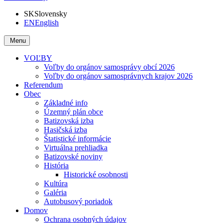
SK
Slovensky
EN
English
Menu
VOĽBY
Voľby do orgánov samosprávy obcí 2026
Voľby do orgánov samosprávnych krajov 2026
Referendum
Obec
Základné info
Územný plán obce
Batizovská izba
Hasičská izba
Štatistické informácie
Virtuálna prehliadka
Batizovské noviny
História
Historické osobnosti
Kultúra
Galéria
Autobusový poriadok
Domov
Ochrana osobných údajov