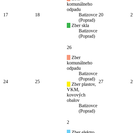
komunálneho
odpadu
17
18
Batizovce
20
2
(Poprad)
Zber skla
Batizovce
(Poprad)
26
Zber
komunálneho
odpadu
Batizovce
(Poprad)
24
25
27
2
Zber plastov,
VKM,
kovových
obalov
Batizovce
(Poprad)
2
Zber elektro