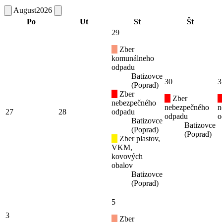
August
2026
Po
Ut
St
Št
29
Zber
komunálneho
odpadu
Batizovce
30
3
(Poprad)
Zber
Zber
nebezpečného
nebezpečného
n
27
28
odpadu
odpadu
o
Batizovce
Batizovce
(Poprad)
(Poprad)
Zber plastov,
VKM,
kovových
obalov
Batizovce
(Poprad)
5
3
Zber