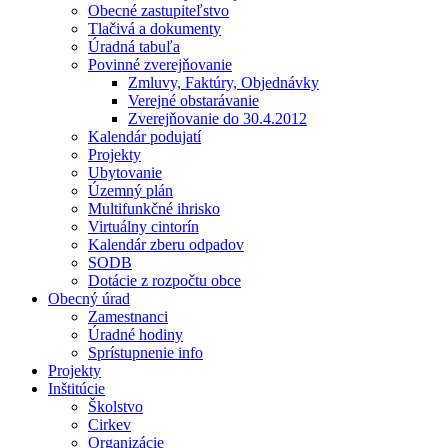
Obecné zastupiteľstvo
Tlačivá a dokumenty
Úradná tabuľa
Povinné zverejňovanie
Zmluvy, Faktúry, Objednávky
Verejné obstarávanie
Zverejňovanie do 30.4.2012
Kalendár podujatí
Projekty
Ubytovanie
Územný plán
Multifunkčné ihrisko
Virtuálny cintorín
Kalendár zberu odpadov
SODB
Dotácie z rozpočtu obce
Obecný úrad
Zamestnanci
Úradné hodiny
Sprístupnenie info
Projekty
Inštitúcie
Školstvo
Cirkev
Organizácie