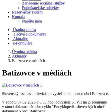
Zariadenie sociálnej služby
Podnikateľské subjekty
Rezervačný systém
Kontakt
Napíšte nám
Úradná tabuľa
Tlačivá a dokumenty
Aktuality
e-Formuláre
Úvodná stránka
Aktuality
Batizovce v médiách
Batizovce v médiách
Slovenský rozhlas a televízia odvysiela dokument o obci Batizovce.
V sobotu 07.02.2026 o 8:55 hod. odvysiela STVR na 2. programe
v rámci dokumentárneho cyklu "Encyklopédia slovenských obcí"
dokument o obci Batizovce.