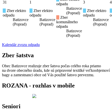
31
1
3
4
odpadu
Batizovce
Zber elektro
Zber elektro
Zber elektro
(Poprad)
odpadu
odpadu
odpadu
o
Zber
Batizovce
Batizovce
Batizovce
komunálneho
(Poprad)
(Poprad)
(Poprad)
odpadu
Batizovce
(Poprad)
Kalendár zvozu odpadu
Zber šatstva
Obec Batizovce realizuje zber šatsva počas celého roka priamo
na dvore obecného úradu, kde sú pripravené textilké veľkoobjemoví
bagy a zamestnanci obce od Vás použité šatsvo prevezmu.
ROZANA - rozhlas v mobile
Seniori