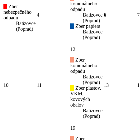
komunálneho
Zber
odpadu
nebezpečného
4
Batizovce
6
7
odpadu
(Poprad)
Batizovce
Zber papiera
(Poprad)
Batizovce
(Poprad)
12
Zber
komunálneho
odpadu
Batizovce
(Poprad)
10
11
13
1
Zber plastov,
VKM,
kovových
obalov
Batizovce
(Poprad)
19
Zber