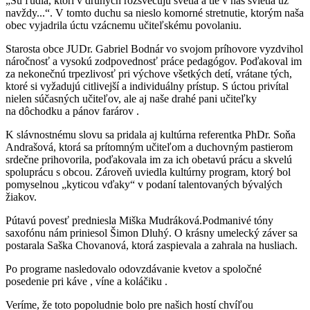
„Sú ľudia, ktorí v druhých rozsvecujú svetlá a tie v nás svietia už
navždy...“. V tomto duchu sa nieslo komorné stretnutie, ktorým naša
obec vyjadrila úctu vzácnemu učiteľskému povolaniu.
Starosta obce JUDr. Gabriel Bodnár vo svojom príhovore vyzdvihol
náročnosť a vysokú zodpovednosť práce pedagógov. Poďakoval im
za nekonečnú trpezlivosť pri výchove všetkých detí, vrátane tých,
ktoré si vyžadujú citlivejší a individuálny prístup. S úctou privítal
nielen súčasných učiteľov, ale aj naše drahé pani učiteľky
na dôchodku a pánov farárov .
K slávnostnému slovu sa pridala aj kultúrna referentka PhDr. Soňa
Andrašová, ktorá sa prítomným učiteľom a duchovným pastierom
srdečne prihovorila, poďakovala im za ich obetavú prácu a skvelú
spoluprácu s obcou. Zároveň uviedla kultúrny program, ktorý bol
pomyselnou „kyticou vďaky“ v podaní talentovaných bývalých
žiakov.
Pútavú povesť predniesla Miška Mudráková.Podmanivé tóny
saxofónu nám priniesol Šimon Dluhý. O krásny umelecký záver sa
postarala Saška Chovanová, ktorá zaspievala a zahrala na husliach.
Po programe nasledovalo odovzdávanie kvetov a spoločné
posedenie pri káve , víne a koláčiku .
Veríme, že toto popoludnie bolo pre našich hostí chvíľou