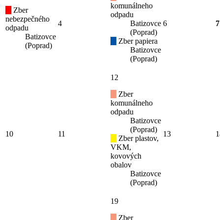
komunálneho
Zber
odpadu
nebezpečného
4
Batizovce
6
7
odpadu
(Poprad)
Batizovce
Zber papiera
(Poprad)
Batizovce
(Poprad)
12
Zber
komunálneho
odpadu
Batizovce
(Poprad)
10
11
13
1
Zber plastov,
VKM,
kovových
obalov
Batizovce
(Poprad)
19
Zber