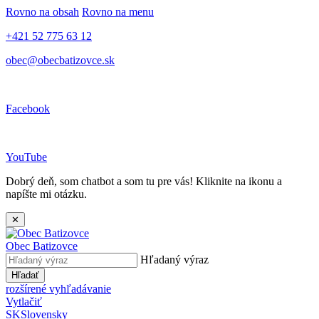
Rovno na obsah
Rovno na menu
+421 52 775 63 12
obec@obecbatizovce.sk
Facebook
YouTube
Dobrý deň, som chatbot a som tu pre vás! Kliknite na ikonu a
napíšte mi otázku.
✕
Obec
Batizovce
Hľadaný výraz
Hľadať
rozšírené vyhľadávanie
Vytlačiť
SK
Slovensky