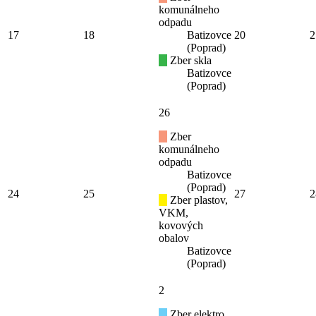
komunálneho
odpadu
17
18
Batizovce
20
2
(Poprad)
Zber skla
Batizovce
(Poprad)
26
Zber
komunálneho
odpadu
Batizovce
(Poprad)
24
25
27
2
Zber plastov,
VKM,
kovových
obalov
Batizovce
(Poprad)
2
Zber elektro