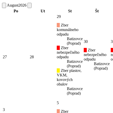
August
2026
Po
Ut
St
Št
29
Zber
komunálneho
odpadu
Batizovce
30
3
(Poprad)
Zber
Zber
nebezpečného
nebezpečného
n
27
28
odpadu
odpadu
o
Batizovce
Batizovce
(Poprad)
(Poprad)
Zber plastov,
VKM,
kovových
obalov
Batizovce
(Poprad)
5
3
Zber