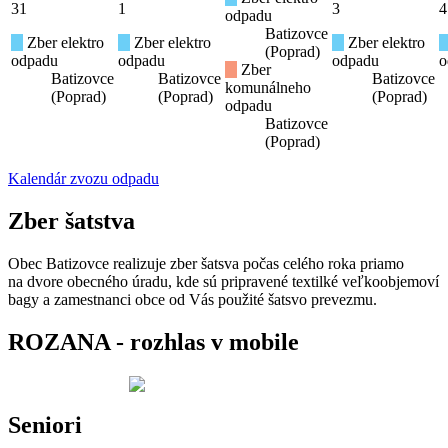
31
1
3
4
odpadu
Batizovce
Zber elektro
Zber elektro
Zber elektro
(Poprad)
odpadu
odpadu
odpadu
o
Zber
Batizovce
Batizovce
Batizovce
komunálneho
(Poprad)
(Poprad)
(Poprad)
odpadu
Batizovce
(Poprad)
Kalendár zvozu odpadu
Zber šatstva
Obec Batizovce realizuje zber šatsva počas celého roka priamo
na dvore obecného úradu, kde sú pripravené textilké veľkoobjemoví
bagy a zamestnanci obce od Vás použité šatsvo prevezmu.
ROZANA - rozhlas v mobile
Seniori