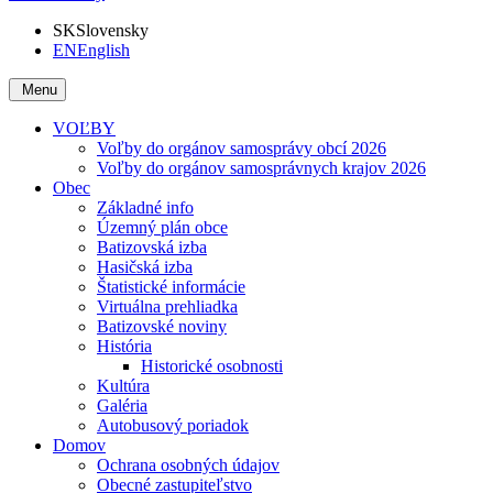
SK
Slovensky
EN
English
Menu
VOĽBY
Voľby do orgánov samosprávy obcí 2026
Voľby do orgánov samosprávnych krajov 2026
Obec
Základné info
Územný plán obce
Batizovská izba
Hasičská izba
Štatistické informácie
Virtuálna prehliadka
Batizovské noviny
História
Historické osobnosti
Kultúra
Galéria
Autobusový poriadok
Domov
Ochrana osobných údajov
Obecné zastupiteľstvo