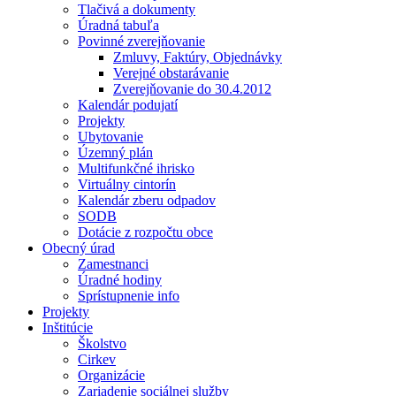
Tlačivá a dokumenty
Úradná tabuľa
Povinné zverejňovanie
Zmluvy, Faktúry, Objednávky
Verejné obstarávanie
Zverejňovanie do 30.4.2012
Kalendár podujatí
Projekty
Ubytovanie
Územný plán
Multifunkčné ihrisko
Virtuálny cintorín
Kalendár zberu odpadov
SODB
Dotácie z rozpočtu obce
Obecný úrad
Zamestnanci
Úradné hodiny
Sprístupnenie info
Projekty
Inštitúcie
Školstvo
Cirkev
Organizácie
Zariadenie sociálnej služby