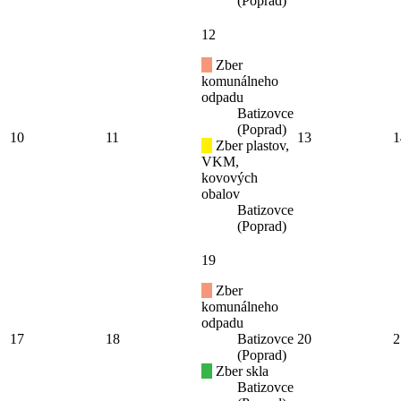
(Poprad)
12
Zber
komunálneho
odpadu
Batizovce
(Poprad)
10
11
13
1
Zber plastov,
VKM,
kovových
obalov
Batizovce
(Poprad)
19
Zber
komunálneho
odpadu
17
18
Batizovce
20
2
(Poprad)
Zber skla
Batizovce