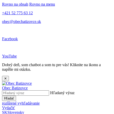
Rovno na obsah
Rovno na menu
+421 52 775 63 12
obec@obecbatizovce.sk
Facebook
YouTube
Dobrý deň, som chatbot a som tu pre vás! Kliknite na ikonu a
napíšte mi otázku.
✕
Obec
Batizovce
Hľadaný výraz
Hľadať
rozšírené vyhľadávanie
Vytlačiť
SK
Slovensky