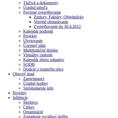
Tlačivá a dokumenty
Úradná tabuľa
Povinné zverejňovanie
Zmluvy, Faktúry, Objednávky
Verejné obstarávanie
Zverejňovanie do 30.4.2012
Kalendár podujatí
Projekty
Ubytovanie
Územný plán
Multifunkčné ihrisko
Virtuálny cintorín
Kalendár zberu odpadov
SODB
Dotácie z rozpočtu obce
Obecný úrad
Zamestnanci
Úradné hodiny
Sprístupnenie info
Projekty
Inštitúcie
Školstvo
Cirkev
Organizácie
Zariadenie sociálnej služby