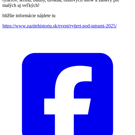
malých aj veľkých!
bližšie informácie nájdete tu
https://www.zazitehistoriu.sk/event/rytieri-pod-tatrami-2025/