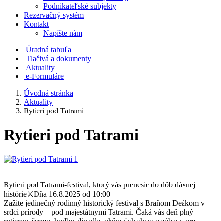
Podnikateľské subjekty
Rezervačný systém
Kontakt
Napíšte nám
Úradná tabuľa
Tlačivá a dokumenty
Aktuality
e-Formuláre
Úvodná stránka
Aktuality
Rytieri pod Tatrami
Rytieri pod Tatrami
Rytieri pod Tatrami-festival, ktorý vás prenesie do dôb dávnej
histórie⚔️Dňa 16.8.2025 od 10:00
Zažite jedinečný rodinný historický festival s Braňom Deákom v
srdci prírody – pod majestátnymi Tatrami. Čaká vás deň plný
rytierov, šermu, hudby, divadla, ohňových show a zábavy pre