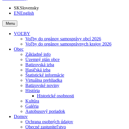
SK
Slovensky
EN
English
Menu
VOĽBY
Voľby do orgánov samosprávy obcí 2026
Voľby do orgánov samosprávnych krajov 2026
Obec
Základné info
Územný plán obce
Batizovská izba
Hasičská izba
Štatistické informácie
Virtuálna prehliadka
Batizovské noviny
História
Historické osobnosti
Kultúra
Galéria
Autobusový poriadok
Domov
Ochrana osobných údajov
Obecné zastupiteľstvo