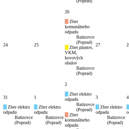
(Poprad)
26
Zber
komunálneho
odpadu
Batizovce
(Poprad)
24
25
27
2
Zber plastov,
VKM,
kovových
obalov
Batizovce
(Poprad)
2
Zber elektro
31
1
3
4
odpadu
Batizovce
Zber elektro
Zber elektro
Zber elektro
(Poprad)
odpadu
odpadu
odpadu
o
Zber
Batizovce
Batizovce
Batizovce
komunálneho
(Poprad)
(Poprad)
(Poprad)
odpadu