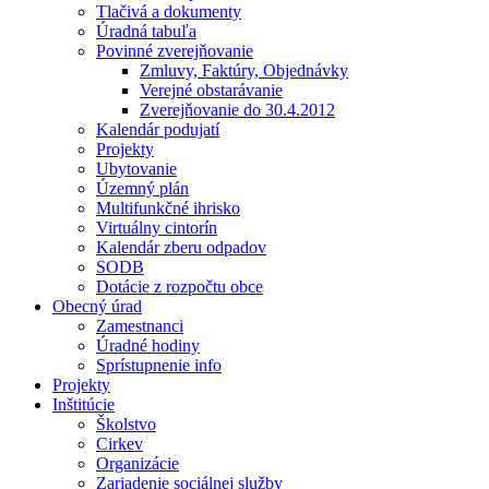
Tlačivá a dokumenty
Úradná tabuľa
Povinné zverejňovanie
Zmluvy, Faktúry, Objednávky
Verejné obstarávanie
Zverejňovanie do 30.4.2012
Kalendár podujatí
Projekty
Ubytovanie
Územný plán
Multifunkčné ihrisko
Virtuálny cintorín
Kalendár zberu odpadov
SODB
Dotácie z rozpočtu obce
Obecný úrad
Zamestnanci
Úradné hodiny
Sprístupnenie info
Projekty
Inštitúcie
Školstvo
Cirkev
Organizácie
Zariadenie sociálnej služby