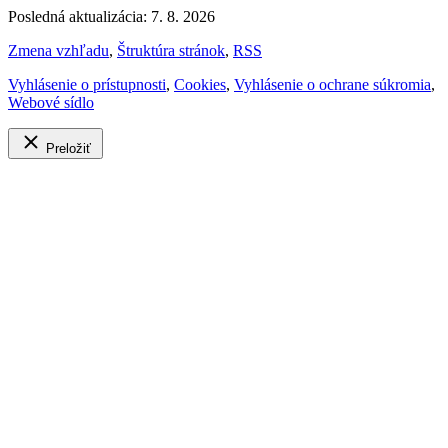
Posledná aktualizácia: 7. 8. 2026
Zmena vzhľadu
,
Štruktúra stránok
,
RSS
Vyhlásenie o prístupnosti
,
Cookies
,
Vyhlásenie o ochrane súkromia
,
Webové sídlo
Preložiť