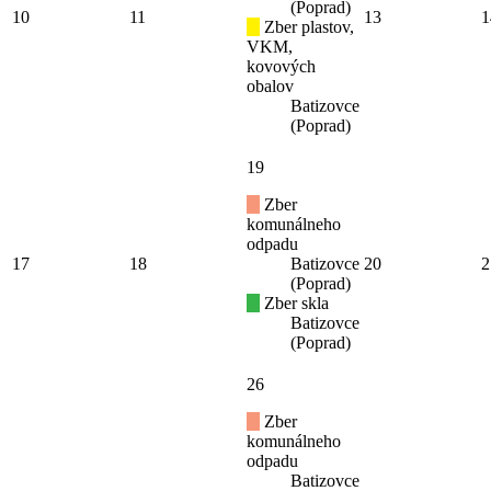
(Poprad)
10
11
13
1
Zber plastov,
VKM,
kovových
obalov
Batizovce
(Poprad)
19
Zber
komunálneho
odpadu
17
18
Batizovce
20
2
(Poprad)
Zber skla
Batizovce
(Poprad)
26
Zber
komunálneho
odpadu
Batizovce