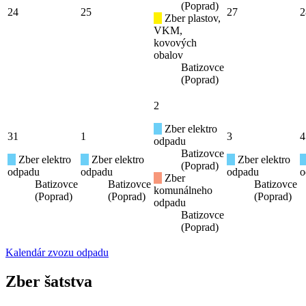
(Poprad)
24
25
27
2
Zber plastov,
VKM,
kovových
obalov
Batizovce
(Poprad)
2
Zber elektro
31
1
3
4
odpadu
Batizovce
Zber elektro
Zber elektro
Zber elektro
(Poprad)
odpadu
odpadu
odpadu
o
Zber
Batizovce
Batizovce
Batizovce
komunálneho
(Poprad)
(Poprad)
(Poprad)
odpadu
Batizovce
(Poprad)
Kalendár zvozu odpadu
Zber šatstva