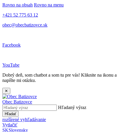
Rovno na obsah
Rovno na menu
+421 52 775 63 12
obec@obecbatizovce.sk
Facebook
YouTube
Dobrý deň, som chatbot a som tu pre vás! Kliknite na ikonu a
napíšte mi otázku.
✕
Obec
Batizovce
Hľadaný výraz
Hľadať
rozšírené vyhľadávanie
Vytlačiť
SK
Slovensky