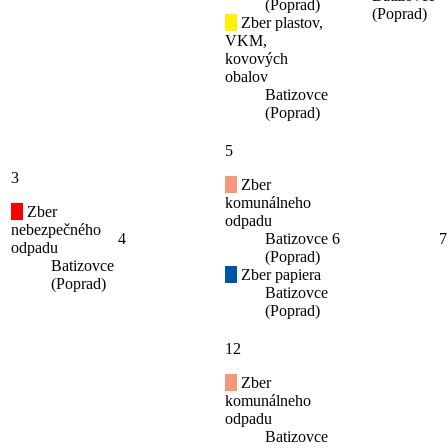
(Poprad)
(Poprad)
Zber plastov,
VKM,
kovových
obalov
Batizovce
(Poprad)
5
3
Zber
komunálneho
Zber
odpadu
nebezpečného
4
Batizovce
6
7
odpadu
(Poprad)
Batizovce
Zber papiera
(Poprad)
Batizovce
(Poprad)
12
Zber
komunálneho
odpadu
Batizovce