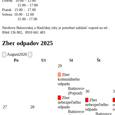
Utorok: 10:00 – 12:00
15:00 – 17:00
Piatok: 15:00 – 17.00
Sobota: 10.00 - 12.00
15.00 - 17.00
Návštevu Batizovskej a Hasičskej izby je potrebné nahlásiť vopred na tel.:
0944 136 802, 0910 661 483
Zber odpadov 2025
August
2026
Po
Ut
St
Št
29
Zber
komunálneho
odpadu
Batizovce
30
3
(Poprad)
Zber
Zber
nebezpečného
nebezpečného
n
27
28
odpadu
odpadu
o
Batizovce
Batizovce