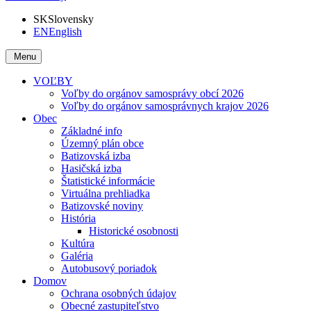
SK
Slovensky
EN
English
Menu
VOĽBY
Voľby do orgánov samosprávy obcí 2026
Voľby do orgánov samosprávnych krajov 2026
Obec
Základné info
Územný plán obce
Batizovská izba
Hasičská izba
Štatistické informácie
Virtuálna prehliadka
Batizovské noviny
História
Historické osobnosti
Kultúra
Galéria
Autobusový poriadok
Domov
Ochrana osobných údajov
Obecné zastupiteľstvo