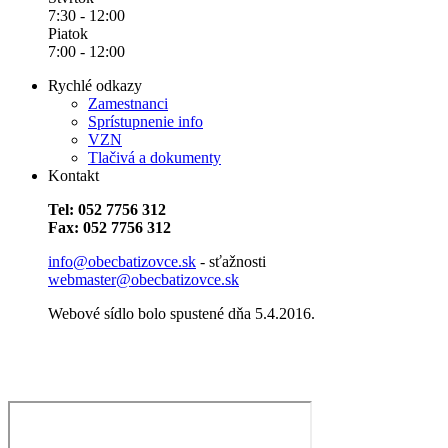
7:30 - 12:00
Piatok
7:00 - 12:00
Rychlé odkazy
Zamestnanci
Sprístupnenie info
VZN
Tlačivá a dokumenty
Kontakt
Tel: 052 7756 312
Fax: 052 7756 312
info@obecbatizovce.sk
- sťažnosti
webmaster@obecbatizovce.sk
Webové sídlo bolo spustené dňa 5.4.2016.​​​