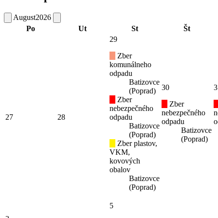
August
2026
Po
Ut
St
Št
29
Zber
komunálneho
odpadu
Batizovce
30
3
(Poprad)
Zber
Zber
nebezpečného
nebezpečného
n
27
28
odpadu
odpadu
o
Batizovce
Batizovce
(Poprad)
(Poprad)
Zber plastov,
VKM,
kovových
obalov
Batizovce
(Poprad)
5