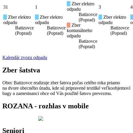
Zber elektro
31
1
3
4
odpadu
Batizovce
Zber elektro
Zber elektro
Zber elektro
(Poprad)
odpadu
odpadu
odpadu
o
Zber
Batizovce
Batizovce
Batizovce
komunálneho
(Poprad)
(Poprad)
(Poprad)
odpadu
Batizovce
(Poprad)
Kalendár zvozu odpadu
Zber šatstva
Obec Batizovce realizuje zber šatsva počas celého roka priamo
na dvore obecného úradu, kde sú pripravené textilké veľkoobjemoví
bagy a zamestnanci obce od Vás použité šatsvo prevezmu.
ROZANA - rozhlas v mobile
Seniori