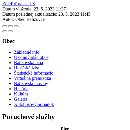
Zdieľať na sieti X
Dátum vloženia:
23. 5. 2023 11:37
Dátum poslednej aktualizácie:
23. 5. 2023 11:45
Autor:
Obec Batizovce
Obec
Základné info
Územný plán obce
Batizovská izba
Hasičská izba
Štatistické informácie
Virtuálna prehliadka
Batizovské noviny
História
Kultúra
Galéria
Autobusový poriadok
Poruchové služby
Plyn