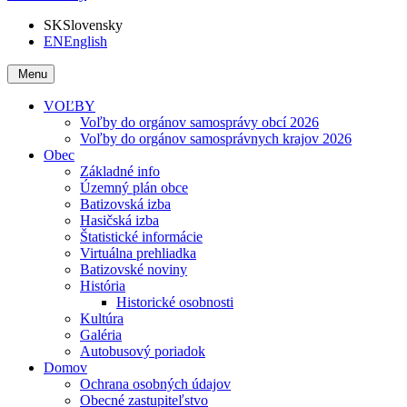
SK
Slovensky
EN
English
Menu
VOĽBY
Voľby do orgánov samosprávy obcí 2026
Voľby do orgánov samosprávnych krajov 2026
Obec
Základné info
Územný plán obce
Batizovská izba
Hasičská izba
Štatistické informácie
Virtuálna prehliadka
Batizovské noviny
História
Historické osobnosti
Kultúra
Galéria
Autobusový poriadok
Domov
Ochrana osobných údajov
Obecné zastupiteľstvo