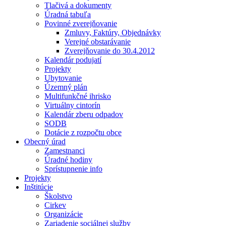
Tlačivá a dokumenty
Úradná tabuľa
Povinné zverejňovanie
Zmluvy, Faktúry, Objednávky
Verejné obstarávanie
Zverejňovanie do 30.4.2012
Kalendár podujatí
Projekty
Ubytovanie
Územný plán
Multifunkčné ihrisko
Virtuálny cintorín
Kalendár zberu odpadov
SODB
Dotácie z rozpočtu obce
Obecný úrad
Zamestnanci
Úradné hodiny
Sprístupnenie info
Projekty
Inštitúcie
Školstvo
Cirkev
Organizácie
Zariadenie sociálnej služby