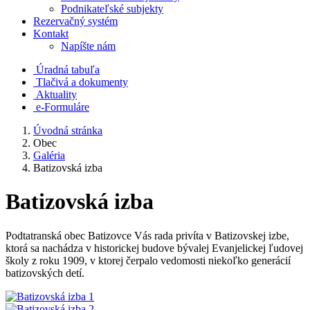
Podnikateľské subjekty
Rezervačný systém
Kontakt
Napíšte nám
Úradná tabuľa
Tlačivá a dokumenty
Aktuality
e-Formuláre
Úvodná stránka
Obec
Galéria
Batizovská izba
Batizovská izba
Podtatranská obec Batizovce Vás rada privíta v Batizovskej izbe,
ktorá sa nachádza v historickej budove bývalej Evanjelickej ľudovej
školy z roku 1909, v ktorej čerpalo vedomosti niekoľko generácií
batizovských detí.