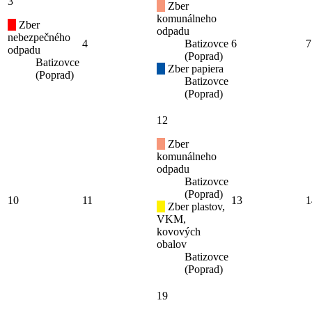
3
Zber
komunálneho
Zber
odpadu
nebezpečného
4
Batizovce
6
7
odpadu
(Poprad)
Batizovce
Zber papiera
(Poprad)
Batizovce
(Poprad)
12
Zber
komunálneho
odpadu
Batizovce
(Poprad)
10
11
13
1
Zber plastov,
VKM,
kovových
obalov
Batizovce
(Poprad)
19