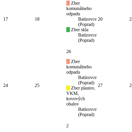
Zber
komunálneho
odpadu
17
18
Batizovce
20
2
(Poprad)
Zber skla
Batizovce
(Poprad)
26
Zber
komunálneho
odpadu
Batizovce
(Poprad)
24
25
27
2
Zber plastov,
VKM,
kovových
obalov
Batizovce
(Poprad)
2